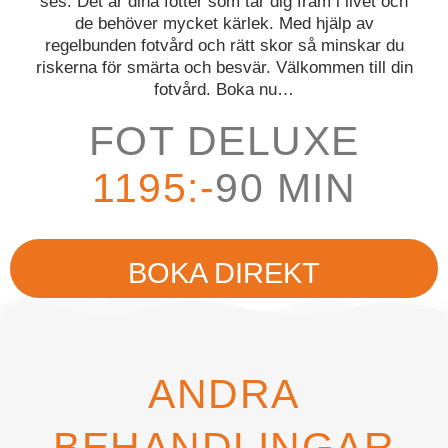
ses. Det är dina fötter som tar dig fram i livet och
de behöver mycket kärlek. Med hjälp av
regelbunden fotvård och rätt skor så minskar du
riskerna för smärta och besvär. Välkommen till din
fotvård. Boka nu…
FOT DELUXE
1195:-
90 MIN
BOKA DIREKT
ANDRA
BEHANDLINGAR